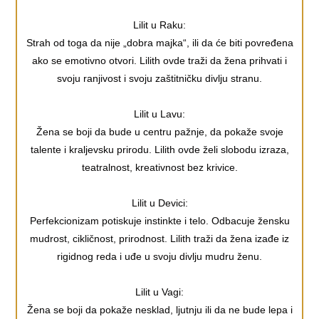
Lilit u Raku:
Strah od toga da nije „dobra majka“, ili da će biti povređena
ako se emotivno otvori. Lilith ovde traži da žena prihvati i
svoju ranjivost i svoju zaštitničku divlju stranu.
Lilit u Lavu:
Žena se boji da bude u centru pažnje, da pokaže svoje
talente i kraljevsku prirodu. Lilith ovde želi slobodu izraza,
teatralnost, kreativnost bez krivice.
Lilit u Devici:
Perfekcionizam potiskuje instinkte i telo. Odbacuje žensku
mudrost, cikličnost, prirodnost. Lilith traži da žena izađe iz
rigidnog reda i uđe u svoju divlju mudru ženu.
Lilit u Vagi:
Žena se boji da pokaže nesklad, ljutnju ili da ne bude lepa i