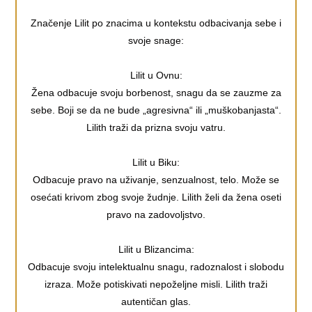
Značenje Lilit po znacima u kontekstu odbacivanja sebe i
svoje snage:
Lilit u Ovnu:
Žena odbacuje svoju borbenost, snagu da se zauzme za
sebe. Boji se da ne bude „agresivna“ ili „muškobanjasta“.
Lilith traži da prizna svoju vatru.
Lilit u Biku:
Odbacuje pravo na uživanje, senzualnost, telo. Može se
osećati krivom zbog svoje žudnje. Lilith želi da žena oseti
pravo na zadovoljstvo.
Lilit u Blizancima:
Odbacuje svoju intelektualnu snagu, radoznalost i slobodu
izraza. Može potiskivati nepoželjne misli. Lilith traži
autentičan glas.