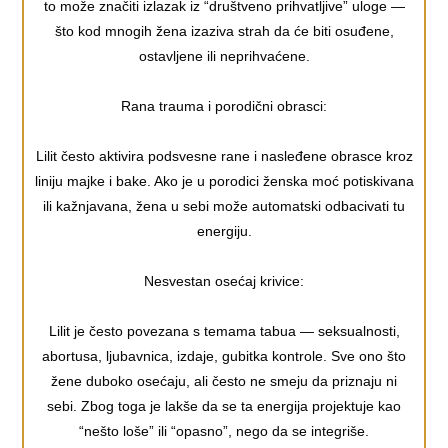
to može značiti izlazak iz “društveno prihvatljive” uloge —
što kod mnogih žena izaziva strah da će biti osuđene,
ostavljene ili neprihvaćene.
Rana trauma i porodični obrasci:
Lilit često aktivira podsvesne rane i nasleđene obrasce kroz
liniju majke i bake. Ako je u porodici ženska moć potiskivana
ili kažnjavana, žena u sebi može automatski odbacivati tu
energiju.
Nesvestan osećaj krivice:
Lilit je često povezana s temama tabua — seksualnosti,
abortusa, ljubavnica, izdaje, gubitka kontrole. Sve ono što
žene duboko osećaju, ali često ne smeju da priznaju ni
sebi. Zbog toga je lakše da se ta energija projektuje kao
“nešto loše” ili “opasno”, nego da se integriše.