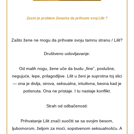
Zasto je problem ženama da prihvate svoj Lilit ?
Zašto žene ne mogu da prihvate svoju tamnu stranu / Lilit?
Društveno uslovljavanje:
Od malih nogu, žene uče da budu „fine“, poslušne,
negujuće, lepe, prilagodljive. Lilit u ženi je suprotna toj slici
— ona je divlja, sirova, seksualna, intuitivna, besna kad je
potisnuta. Ona ne pristaje. I tu nastaje konflikt.
Strah od odbačenosti:
Prihvatanje Lilit znači suočiti se sa svojim besom,
ljubomorom, željom za moći, sopstvenom seksualnošću. A