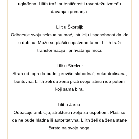
uglađena. Lilith traži autentičnost i ravnotežu između
davanja i primanja.
Lilit u Škorpiji:
Odbacuje svoju seksualnu moć, intuiciju i sposobnost da ide
u dubinu. Može se plašiti sopstvene tame. Lilith traži
transformaciju i prihvatanje moći.
Lilit u Strelcu:
Strah od toga da bude „previše slobodna“, nekontrolisana,
buntovna. Lilith želi da žena prati svoju istinu i ide putem
koji sama bira.
Lilit u Jarcu:
Odbacuje ambiciju, strukturu i želju za uspehom. Plaši se
da ne bude hladna ili autoritativna. Lilith želi da žena stane
čvrsto na svoje noge.