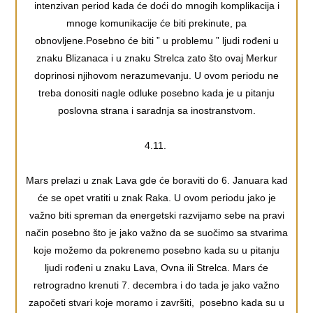
intenzivan period kada će doći do mnogih komplikacija i
mnoge komunikacije će biti prekinute, pa
obnovljene.Posebno će biti ” u problemu ” ljudi rođeni u
znaku Blizanaca i u znaku Strelca zato što ovaj Merkur
doprinosi njihovom nerazumevanju. U ovom periodu ne
treba donositi nagle odluke posebno kada je u pitanju
poslovna strana i saradnja sa inostranstvom.
4.11.
Mars prelazi u znak Lava gde će boraviti do 6. Januara kad
će se opet vratiti u znak Raka. U ovom periodu jako je
važno biti spreman da energetski razvijamo sebe na pravi
način posebno što je jako važno da se suočimo sa stvarima
koje možemo da pokrenemo posebno kada su u pitanju
ljudi rođeni u znaku Lava, Ovna ili Strelca. Mars će
retrogradno krenuti 7. decembra i do tada je jako važno
započeti stvari koje moramo i završiti, posebno kada su u