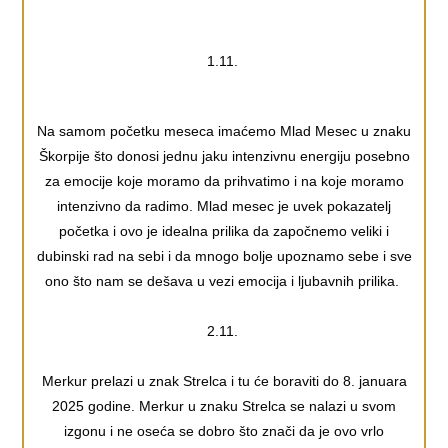
1.11.
Na samom početku meseca imaćemo Mlad Mesec u znaku
Škorpije što donosi jednu jaku intenzivnu energiju posebno
za emocije koje moramo da prihvatimo i na koje moramo
intenzivno da radimo. Mlad mesec je uvek pokazatelj
početka i ovo je idealna prilika da započnemo veliki i
dubinski rad na sebi i da mnogo bolje upoznamo sebe i sve
ono što nam se dešava u vezi emocija i ljubavnih prilika.
2.11.
Merkur prelazi u znak Strelca i tu će boraviti do 8. januara
2025 godine. Merkur u znaku Strelca se nalazi u svom
izgonu i ne oseća se dobro što znači da je ovo vrlo