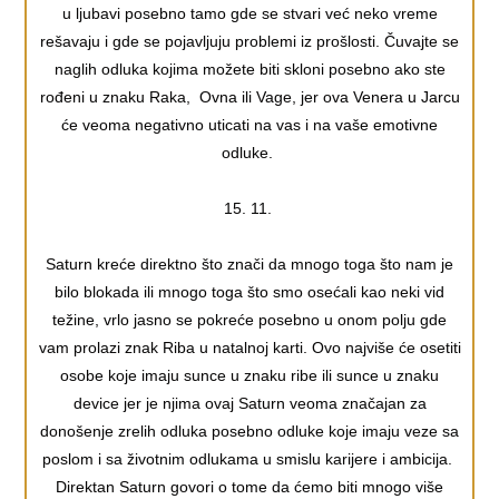
u ljubavi posebno tamo gde se stvari već neko vreme
rešavaju i gde se pojavljuju problemi iz prošlosti. Čuvajte se
naglih odluka kojima možete biti skloni posebno ako ste
rođeni u znaku Raka, Ovna ili Vage, jer ova Venera u Jarcu
će veoma negativno uticati na vas i na vaše emotivne
odluke.
15. 11.
Saturn kreće direktno što znači da mnogo toga što nam je
bilo blokada ili mnogo toga što smo osećali kao neki vid
težine, vrlo jasno se pokreće posebno u onom polju gde
vam prolazi znak Riba u natalnoj karti. Ovo najviše će osetiti
osobe koje imaju sunce u znaku ribe ili sunce u znaku
device jer je njima ovaj Saturn veoma značajan za
donošenje zrelih odluka posebno odluke koje imaju veze sa
poslom i sa životnim odlukama u smislu karijere i ambicija.
Direktan Saturn govori o tome da ćemo biti mnogo više