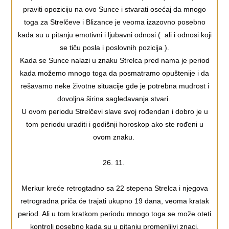
praviti opoziciju na ovo Sunce i stvarati osećaj da mnogo
toga za Strelčeve i Blizance je veoma izazovno posebno
kada su u pitanju emotivni i ljubavni odnosi ( ali i odnosi koji
se tiču posla i poslovnih pozicija ).
Kada se Sunce nalazi u znaku Strelca pred nama je period
kada možemo mnogo toga da posmatramo opuštenije i da
rešavamo neke životne situacije gde je potrebna mudrost i
dovoljna širina sagledavanja stvari.
U ovom periodu Strelčevi slave svoj rođendan i dobro je u
tom periodu uraditi i godišnji horoskop ako ste rođeni u
ovom znaku.
26. 11.
Merkur kreće retrogtadno sa 22 stepena Strelca i njegova
retrogradna priča će trajati ukupno 19 dana, veoma kratak
period. Ali u tom kratkom periodu mnogo toga se može oteti
kontroli posebno kada su u pitanju promenljivi znaci,