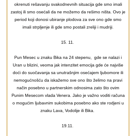
okrenuti rešavanju svakodnevnih situacija gde smo imali
zastoj ili smo osećali da ne možemo da rešimo ništa. Ovo je
period koji donosi ubiranje plodova za sve ono gde smo
imali strpljenje ili gde smo postali zreliji i mudriji.
15. 11.
Pun Mesec u znaku Bika na 24 stepenu, gde se nalazi i
Uran u blizini, veoma jak intenzitet emocija gde će najviše
doći do suočavanja sa unutrašnjim osećajem ljubomore ili
nemogućnošću da iskažemo sve ono što želimo na pravi
način posebno u partnerskim odnosima zato što ovim
Punim Mesecom vlada Venera. Jako je važno voditi računa
o mogućim ljubavnim sukobima posebno ako ste rodjeni u
znaku Lava, Vodolije ili Bika.
19.11.