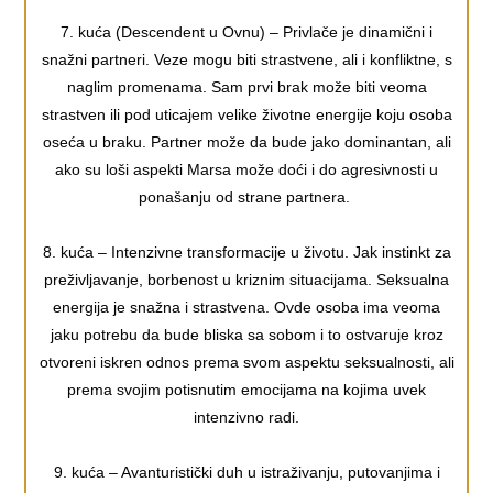
7. kuća (Descendent u Ovnu) – Privlače je dinamični i
snažni partneri. Veze mogu biti strastvene, ali i konfliktne, s
naglim promenama. Sam prvi brak može biti veoma
strastven ili pod uticajem velike životne energije koju osoba
oseća u braku. Partner može da bude jako dominantan, ali
ako su loši aspekti Marsa može doći i do agresivnosti u
ponašanju od strane partnera.
8. kuća – Intenzivne transformacije u životu. Jak instinkt za
preživljavanje, borbenost u kriznim situacijama. Seksualna
energija je snažna i strastvena. Ovde osoba ima veoma
jaku potrebu da bude bliska sa sobom i to ostvaruje kroz
otvoreni iskren odnos prema svom aspektu seksualnosti, ali
prema svojim potisnutim emocijama na kojima uvek
intenzivno radi.
9. kuća – Avanturistički duh u istraživanju, putovanjima i