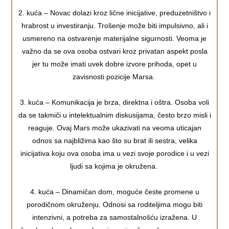
2. kuća – Novac dolazi kroz lične inicijative, preduzetništvo i
hrabrost u investiranju. Trošenje može biti impulsivno, ali i
usmereno na ostvarenje materijalne sigurnosti. Veoma je
važno da se ova osoba ostvari kroz privatan aspekt posla
jer tu može imati uvek dobre izvore prihoda, opet u
zavisnosti pozicije Marsa.
3. kuća – Komunikacija je brza, direktna i oštra. Osoba voli
da se takmiči u intelektualnim diskusijama, često brzo misli i
reaguje. Ovaj Mars može ukazivati na veoma uticajan
odnos sa najbližima kao što su brat ili sestra, velika
inicijativa koju ova osoba ima u vezi svoje porodice i u vezi
ljudi sa kojima je okružena.
4. kuća – Dinamičan dom, moguće česte promene u
porodičnom okruženju. Odnosi sa roditeljima mogu biti
intenzivni, a potreba za samostalnošću izražena. U