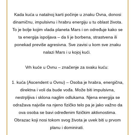
Kada kuća u natalnoj karti počinje u znaku Ovna, donosi
dinamičnu, impulsivnu i hrabru energiju u tu oblast života.
To je bolje kojim vlada planeta Mars i on određuje kako se
ta energija ispoljava – da li je borbena, strastvena ili
ponekad previše agresivna. Sve zavisi u kom sve znaku
nalazi Mars i u kojoj kući.
Vrh kuće u Ovnu – značenje za svaku kuću:
1. kuća (Ascendent u Ovnu) – Osoba je hrabra, energična,
direktna i voli da bude vođa. Može biti impulsivna,
nestrpljiva i sklona naglim odlukama. Njena energija se
odražava najviše na njeno fizičko telo pa je jako važno da
ova osoba se bavi određenim fizičkim aktivnostima.
Obrazac koji nosi tokom svog života je uvek biti u prvom
planu i dominirati.