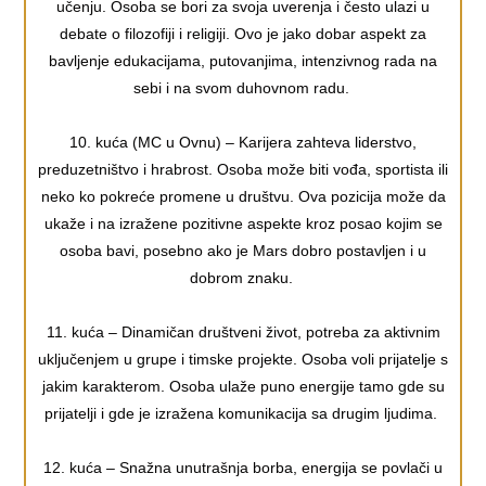
učenju. Osoba se bori za svoja uverenja i često ulazi u
debate o filozofiji i religiji. Ovo je jako dobar aspekt za
bavljenje edukacijama, putovanjima, intenzivnog rada na
sebi i na svom duhovnom radu.
10. kuća (MC u Ovnu) – Karijera zahteva liderstvo,
preduzetništvo i hrabrost. Osoba može biti vođa, sportista ili
neko ko pokreće promene u društvu. Ova pozicija može da
ukaže i na izražene pozitivne aspekte kroz posao kojim se
osoba bavi, posebno ako je Mars dobro postavljen i u
dobrom znaku.
11. kuća – Dinamičan društveni život, potreba za aktivnim
uključenjem u grupe i timske projekte. Osoba voli prijatelje s
jakim karakterom. Osoba ulaže puno energije tamo gde su
prijatelji i gde je izražena komunikacija sa drugim ljudima.
12. kuća – Snažna unutrašnja borba, energija se povlači u