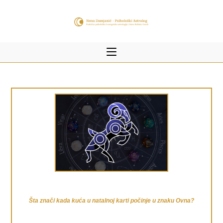
Šta znači kada kuća u natalnoj karti počinje u znaku Ovna?