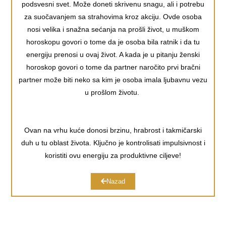
podsvesni svet. Može doneti skrivenu snagu, ali i potrebu
za suočavanjem sa strahovima kroz akciju. Ovde osoba
nosi velika i snažna sećanja na prošli život, u muškom
horoskopu govori o tome da je osoba bila ratnik i da tu
energiju prenosi u ovaj život. A kada je u pitanju ženski
horoskop govori o tome da partner naročito prvi bračni
partner može biti neko sa kim je osoba imala ljubavnu vezu
u prošlom životu.
Ovan na vrhu kuće donosi brzinu, hrabrost i takmičarski
duh u tu oblast života. Ključno je kontrolisati impulsivnost i
koristiti ovu energiju za produktivne ciljeve!
Nazad