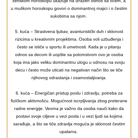
ženskom horoskopu ukazuje na izražen odnos sa ocem, a
u muškom horoskopu govori o dominantnoj majici i o čestim
sukobima sa njom.
5. kuća – Strastvena ljubav, avanturistički duh i sklonost
rizicima u kreativnim projektima. Osoba voli uzbuđenja i
često se ističe u sportu ili umetnosti. Kada je u pitanju
odnos sa decom ili uopšte sa potomstvom ovo je osoba
koja ima jako veliku dominantnu ulogu u odnosu na svoju
decu i često može uticati na negativan način što se tiče
njihovog odrastanja i osamostaljivanja.
6. kuća – Energičan pristup poslu i zdravlju, potreba za
fizičkom aktivnošću. Mogućnost iscrpljivanja zbog preterane
radne energije. Veoma je važno da osoba nauči kako da
postavi svoje ciljeve u vezi posla i u vezi ljudi sa kojima
sarađuje, a što se tiče zdravlja moguća je sklonost čestim
upalama.