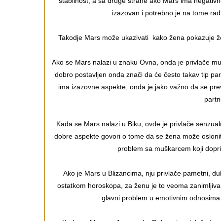
stabilnost, a sa druge strane ako Mars ima negati
izazovan i potrebno je na tome radi
Takodje Mars može ukazivati kako žena pokazuje želju
Ako se Mars nalazi u znaku Ovna, onda je privlače mušk
dobro postavljen onda znači da će često takav tip pa
ima izazovne aspekte, onda je jako važno da se pre
part
Kada se Mars nalazi u Biku, ovde je privlače senzualn
dobre aspekte govori o tome da se žena može oslonit
problem sa muškarcem koji dopri
Ako je Mars u Blizancima, nju privlače pametni, duh
ostatkom horoskopa, za ženu je to veoma zanimljiva l
glavni problem u emotivnim odnosima m