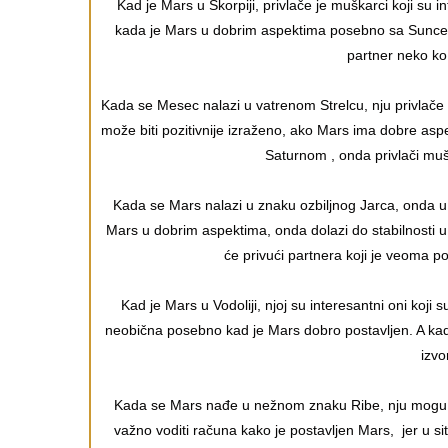
Kad je Mars u Škorpiji, privlače je muškarci koji su 
kada je Mars u dobrim aspektima posebno sa Suncem
partner neko ko 
Kada se Mesec nalazi u vatrenom Strelcu, nju privlače m
može biti pozitivnije izraženo, ako Mars ima dobre a
Saturnom , onda privlači mu
Kada se Mars nalazi u znaku ozbiljnog Jarca, onda u n
Mars u dobrim aspektima, onda dolazi do stabilnosti 
će privući partnera koji je veoma 
Kad je Mars u Vodoliji, njoj su interesantni oni koji 
neobična posebno kad je Mars dobro postavljen. A kad
izvo
Kada se Mars nađe u nežnom znaku Ribe, nju mogu emo
važno voditi računa kako je postavljen Mars, jer u 