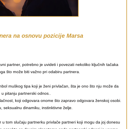
tnera na osnovu pozicije Marsa
ni partner, potrebno je uvideti i povezati nekoliko ključnih tačaka
ga što može biti važno pri odabiru partnera.
ol muškog tipa koji je ženi privlačan, šta je ono što nju može da
 u pitanju partnerski odnos..
privlačnost, koji odgovara onome što zapravo odgovara ženskoj osobi.
, seksualnu dinamiku, instinktivne želje.
r u tom slučaju partnerku privlače partneri koji mogu da joj donesu