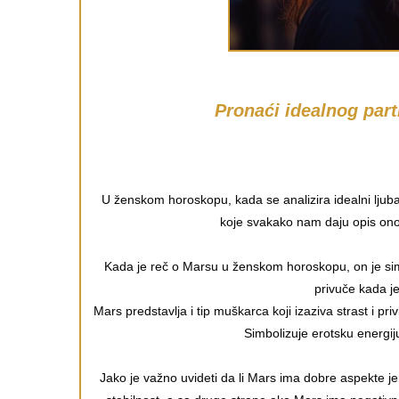
Pronaći idealnog par
U ženskom horoskopu, kada se analizira idealni ljubav
koje svakako nam daju opis ono
Kada je reč o Marsu u ženskom horoskopu, on je simb
privuče kada je
Mars predstavlja i tip muškarca koji izaziva strast i 
Simbolizuje erotsku energiju
Jako je važno uvideti da li Mars ima dobre aspekte je