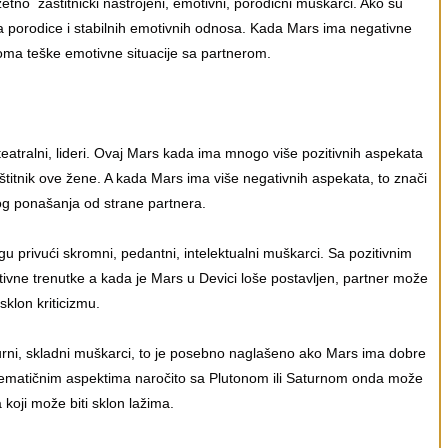
tno zaštitnički nastrojeni, emotivni, porodični muškarci. Ako su
a porodice i stabilnih emotivnih odnosa. Kada Mars ima negativne
oma teške emotivne situacije sa partnerom.
eatralni, lideri. Ovaj Mars kada ima mnogo više pozitivnih aspekata
titnik ove žene. A kada Mars ima više negativnih aspekata, to znači
og ponašanja od strane partnera.
 privući skromni, pedantni, intelektualni muškarci. Sa pozitivnim
ne trenutke a kada je Mars u Devici loše postavljen, partner može
i sklon kriticizmu.
urni, skladni muškarci, to je posebno naglašeno ako Mars ima dobre
lematičnim aspektima naročito sa Plutonom ili Saturnom onda može
a koji može biti sklon lažima.