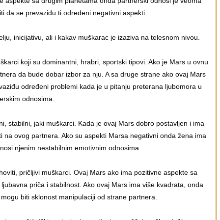
vne aspekte sa drugim planetama onda partnerski odnosi je veoma
ti da se prevaziđu ti određeni negativni aspekti..
, inicijativu, ali i kakav muškarac je izaziva na telesnom nivou.
arci koji su dominantni, hrabri, sportski tipovi. Ako je Mars u ovnu
rtnera da bude dobar izbor za nju. A sa druge strane ako ovaj Mars
vaziđu određeni problemi kada je u pitanju preterana ljubomora u
nerskim odnosima.
i, stabilni, jaki muškarci. Kada je ovaj Mars dobro postavljen i ima
i na ovog partnera. Ako su aspekti Marsa negativni onda žena ima
nosi njenim nestabilnim emotivnim odnosima.
oviti, pričljivi muškarci. Ovaj Mars ako ima pozitivne aspekte sa
jubavna priča i stabilnost. Ako ovaj Mars ima više kvadrata, onda
ogu biti sklonost manipulaciji od strane partnera.