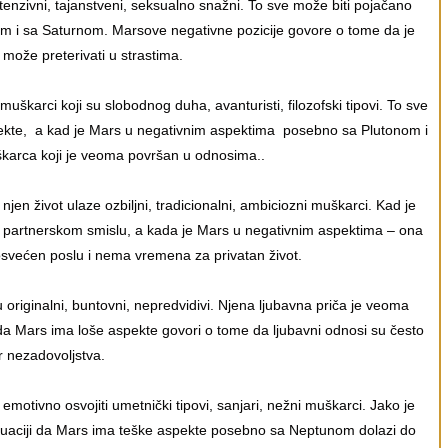
intenzivni, tajanstveni, seksualno snažni. To sve može biti pojačano
 i sa Saturnom. Marsove negativne pozicije govore o tome da je
može preterivati u strastima.
uškarci koji su slobodnog duha, avanturisti, filozofski tipovi. To sve
spekte, a kad je Mars u negativnim aspektima posebno sa Plutonom i
škarca koji je veoma površan u odnosima..
jen život ulaze ozbiljni, tradicionalni, ambiciozni muškarci. Kad je
u partnerskom smislu, a kada je Mars u negativnim aspektima – ona
posvećen poslu i nema vremena za privatan život.
su originalni, buntovni, nepredvidivi. Njena ljubavna priča je veoma
a Mars ima loše aspekte govori o tome da ljubavni odnosi su često
r nezadovoljstva.
tivno osvojiti umetnički tipovi, sanjari, nežni muškarci. Jako je
situaciji da Mars ima teške aspekte posebno sa Neptunom dolazi do