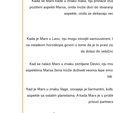
Kada se Mars nađe u znaku Raka, nju privlače izuze
pozitivni aspekti Marsa, onda može doći do stvaranj
aspekte, onda se dešavaju ve
Kada je Mars u Lavu, nju mogu osvojiti samouvereni, t
sa ostatkom horoskopa govori o tome da je to pravi zaš
da dolazi do sebičn
Kad se nalazi Mars u znaku zemljane Devici, nju mogu
aspektima Marsa žena može doživeti veoma lepe emotiv
bit
Kad je Mars u znaku Vage, osvajaju je šarmantni, kult
aspekte sa ostalim planetama. A kada Mars je u prob
privući partner