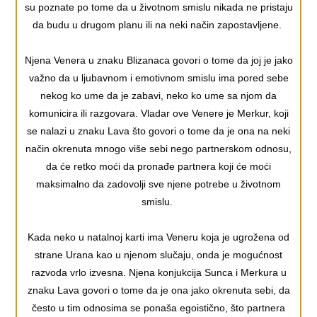
su poznate po tome da u životnom smislu nikada ne pristaju
da budu u drugom planu ili na neki način zapostavljene.
Njena Venera u znaku Blizanaca govori o tome da joj je jako
važno da u ljubavnom i emotivnom smislu ima pored sebe
nekog ko ume da je zabavi, neko ko ume sa njom da
komunicira ili razgovara. Vladar ove Venere je Merkur, koji
se nalazi u znaku Lava što govori o tome da je ona na neki
način okrenuta mnogo više sebi nego partnerskom odnosu,
da će retko moći da pronađe partnera koji će moći
maksimalno da zadovolji sve njene potrebe u životnom
smislu.
Kada neko u natalnoj karti ima Veneru koja je ugrožena od
strane Urana kao u njenom slučaju, onda je mogućnost
razvoda vrlo izvesna. Njena konjukcija Sunca i Merkura u
znaku Lava govori o tome da je ona jako okrenuta sebi, da
često u tim odnosima se ponaša egoistično, što partnera