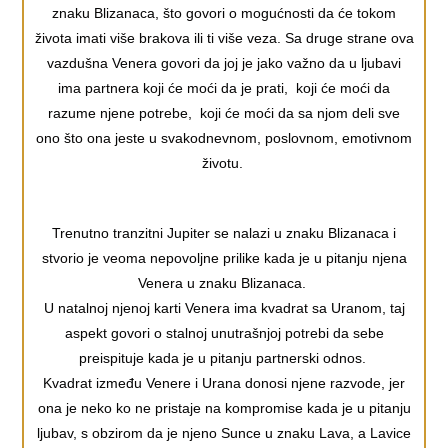
znaku Blizanaca, što govori o mogućnosti da će tokom
života imati više brakova ili ti više veza. Sa druge strane ova
vazdušna Venera govori da joj je jako važno da u ljubavi
ima partnera koji će moći da je prati, koji će moći da
razume njene potrebe, koji će moći da sa njom deli sve
ono što ona jeste u svakodnevnom, poslovnom, emotivnom
životu.
Trenutno tranzitni Jupiter se nalazi u znaku Blizanaca i
stvorio je veoma nepovoljne prilike kada je u pitanju njena
Venera u znaku Blizanaca.
U natalnoj njenoj karti Venera ima kvadrat sa Uranom, taj
aspekt govori o stalnoj unutrašnjoj potrebi da sebe
preispituje kada je u pitanju partnerski odnos.
Kvadrat između Venere i Urana donosi njene razvode, jer
ona je neko ko ne pristaje na kompromise kada je u pitanju
ljubav, s obzirom da je njeno Sunce u znaku Lava, a Lavice