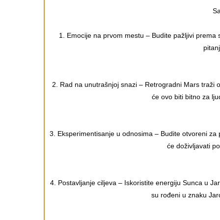
Sa
1. Emocije na prvom mestu – Budite pažljivi prema 
pitan
2. Rad na unutrašnjoj snazi – Retrogradni Mars traži o
će ovo biti bitno za l
3. Eksperimentisanje u odnosima – Budite otvoreni za 
će doživljavati p
4. Postavljanje ciljeva – Iskoristite energiju Sunca u Ja
su rođeni u znaku Jar