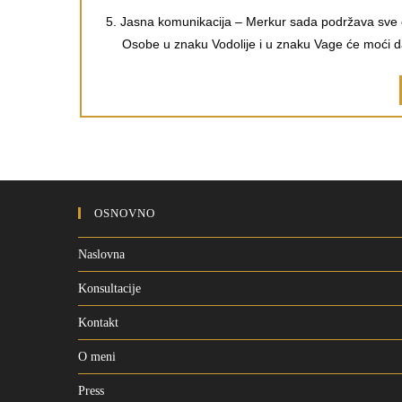
5. Jasna komunikacija – Merkur sada podržava sve ob
Osobe u znaku Vodolije i u znaku Vage će moći 
OSNOVNO
Naslovna
Konsultacije
Kontakt
O meni
Press