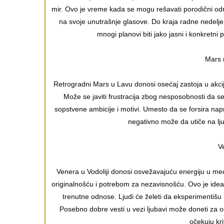
mir. Ovo je vreme kada se mogu rešavati porodični odnosi
na svoje unutrašnje glasove. Do kraja radne nedelj
mnogi planovi biti jako jasni i konkretn
Mars 
Retrogradni Mars u Lavu donosi osećaj zastoja u akcija
Može se javiti frustracija zbog nesposobnosti da se 
sopstvene ambicije i motivi. Umesto da se forsira napr
negativno može da utiče na lj
V
Venera u Vodoliji donosi osvežavajuću energiju u među
originalnošću i potrebom za nezavisnošću. Ovo je idea
trenutne odnose. Ljudi će želeti da eksperimentišu i
Posebno dobre vesti u vezi ljubavi može doneti za
očekuju kri