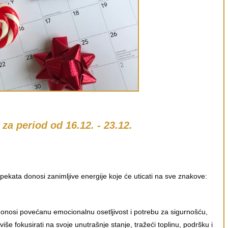
za period od 16.12. - 23.12.
ekata donosi zanimljive energije koje će uticati na sve znakove:
donosi povećanu emocionalnu osetljivost i potrebu za sigurnošću,
iše fokusirati na svoje unutrašnje stanje, tražeći toplinu, podršku i