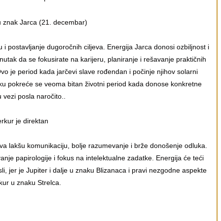
u znak Jarca (21. decembar)
i postavljanje dugoročnih ciljeva. Energija Jarca donosi ozbiljnost i
utak da se fokusirate na karijeru, planiranje i rešavanje praktičnih
Ovo je period kada jarčevi slave rođendan i počinje njihov solarni
ku pokreće se veoma bitan životni period kada donose konkretne
 vezi posla naročito..
rkur je direktan
a lakšu komunikaciju, bolje razumevanje i brže donošenje odluka.
e papirologije i fokus na intelektualne zadatke. Energija će teći
li, jer je Jupiter i dalje u znaku Blizanaca i pravi nezgodne aspekte
kur u znaku Strelca.