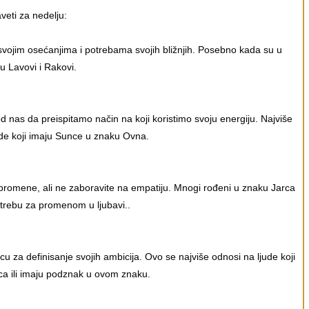
veti za nedelju:
svojim osećanjima i potrebama svojih bližnjih. Posebno kada su u
ju Lavovi i Rakovi.
d nas da preispitamo način na koji koristimo svoju energiju. Najviše
jude koji imaju Sunce u znaku Ovna.
promene, ali ne zaboravite na empatiju. Mnogi rođeni u znaku Jarca
otrebu za promenom u ljubavi..
rcu za definisanje svojih ambicija. Ovo se najviše odnosi na ljude koji
ca ili imaju podznak u ovom znaku.