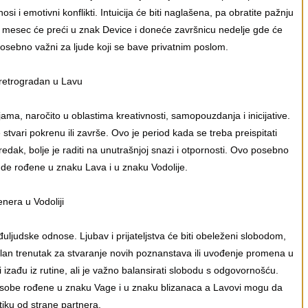
 i emotivni konflikti. Intuicija će biti naglašena, pa obratite pažnju
e mesec će preći u znak Device i doneće završnicu nedelje gde će
i posebno važni za ljude koji se bave privatnim poslom.
retrogradan u Lavu
ma, naročito u oblastima kreativnosti, samopouzdanja i inicijative.
stvari pokrenu ili završe. Ovo je period kada se treba preispitati
edak, bolje je raditi na unutrašnjoj snazi i otpornosti. Ovo posebno
ude rođene u znaku Lava i u znaku Vodolije.
enera u Vodoliji
ljudske odnose. Ljubav i prijateljstva će biti obeleženi slobodom,
lan trenutak za stvaranje novih poznanstava ili uvođenje promena u
 izađu iz rutine, ali je važno balansirati slobodu s odgovornošću.
 osobe rođene u znaku Vage i u znaku blizanaca a Lavovi mogu da
tiku od strane partnera.