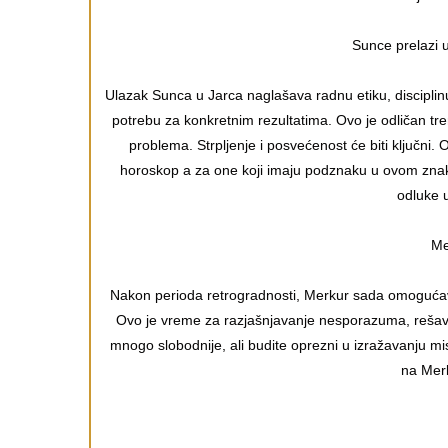
Sunce prelazi 
Ulazak Sunca u Jarca naglašava radnu etiku, disciplinu 
potrebu za konkretnim rezultatima. Ovo je odličan tren
problema. Strpljenje i posvećenost će biti ključni. 
horoskop a za one koji imaju podznaku u ovom zna
odluke u
Me
Nakon perioda retrogradnosti, Merkur sada omogućav
Ovo je vreme za razjašnjavanje nesporazuma, rešavanj
mnogo slobodnije, ali budite oprezni u izražavanju mis
na Mer