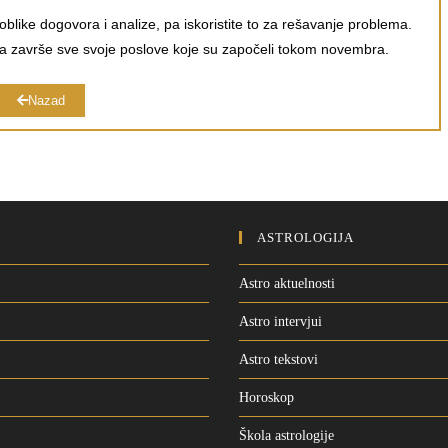
like dogovora i analize, pa iskoristite to za rešavanje problema.
da završe sve svoje poslove koje su započeli tokom novembra.
Nazad
ASTROLOGIJA
Astro aktuelnosti
Astro intervjui
Astro tekstovi
Horoskop
Škola astrologije