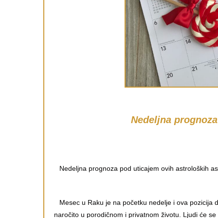
Nedeljna prognoza 
Nedeljna prognoza pod uticajem ovih astroloških asp
Mesec u Raku je na početku nedelje i ova pozicija 
naročito u porodičnom i privatnom životu. Ljudi će se v