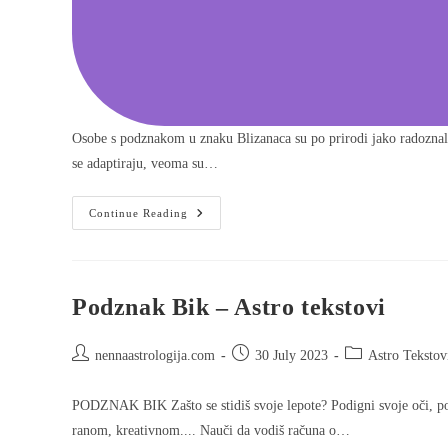
Osobe s podznakom u znaku Blizanaca su po prirodi jako radoznal
se adaptiraju, veoma su…
Continue Reading
Podznak Bik – Astro tekstovi
nennaastrologija.com
30 July 2023
Astro Tekstov
PODZNAK BIK Zašto se stidiš svoje lepote? Podigni svoje oči, po
ranom, kreativnom.... Nauči da vodiš računa o…