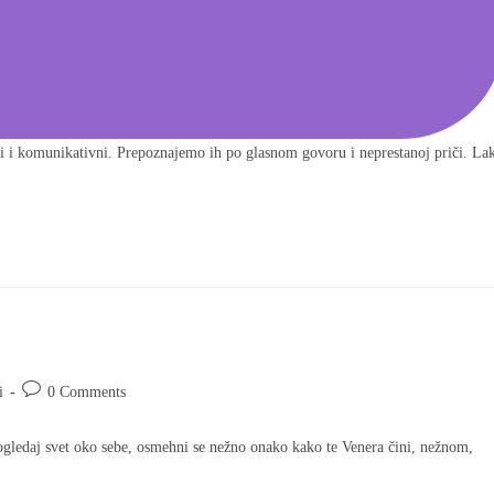
i i komunikativni. Prepoznajemo ih po glasnom govoru i neprestanoj priči. La
i
0 Comments
gledaj svet oko sebe, osmehni se nežno onako kako te Venera čini, nežnom,