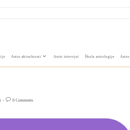
ije
Astro aktuelnosti
Astro intervjui
Škola astrologije
Astro
i
0 Comments