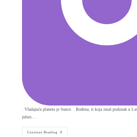
. Vladajuća planeta je Sunce. . Rođena, ti koja imaš podznak u Lav,
jubav,…
Continue Reading