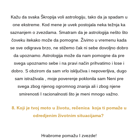
Kažu da svaka Škropija voli astrologiju, tako da ja spadam u
one ekstreme. Kod mene je uvek postojala neka težnja ka
saznanjem o zvezdama. Smatram da je astrologija nešto što
čoveku itekako može da pomogne. Živimo u vremenu kada
se sve odigrava brzo, ne stižemo čak ni sebe dovoljno dobro
da upoznamo. Astrologija može da nam pomogne da pre
svega upoznamo sebe i na pravi način prihvatimo i lose i
dobro. S obzirom da sam vrlo isključiva i nepoverljiva, dugo
sam istraživala , moje poverenje poklonila sam Neni pre
svega zbog njenog ogromnog znanja ali i zbog njene
smirenosti I racionalnosti što je meni mnogo važno.
8. Koji je tvoj moto u životu, rečenica koja ti pomaže u
odredjenim životnim situacijama?
Hrabrome pomažu I zvezde!