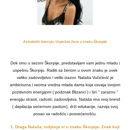
Astrološki intervju: Uspešna žena u znaku Škorpije
Dok smo u sezoni Škorpije, predstavljam vam jednu mladu i
uspešnu Škorpiju. Raditi sa ženom u ovom znaku je uvek
veliko zadovoljstvo i veliki izazov. Nataša Vučićević je
ambiciozna i veoma vredna mlada dama koja osvaja svojom
pozitivnom energijom ( podznak Blizanci ) i širi " zaraznu "
energiju strasti, radosti, zadovoljstva. Nataša ima svoj brend
( depilacija sećernom pastom), drži edukacije, razvija svoj
posao sa radošću i posvećenošću.
1. Draga Nataša, rodjenja si u znaku Škorpije. Znak koji