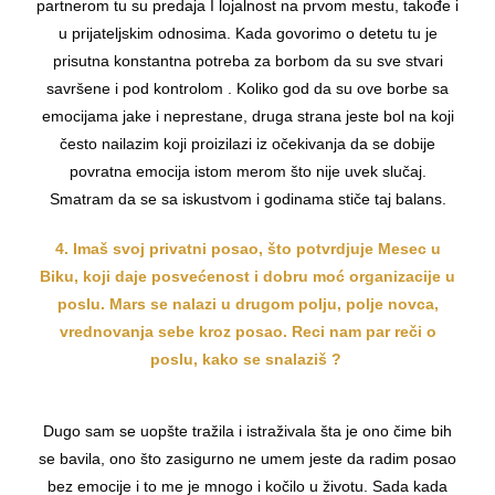
partnerom tu su predaja I lojalnost na prvom mestu, takođe i
u prijateljskim odnosima. Kada govorimo o detetu tu je
prisutna konstantna potreba za borbom da su sve stvari
savršene i pod kontrolom . Koliko god da su ove borbe sa
emocijama jake i neprestane, druga strana jeste bol na koji
često nailazim koji proizilazi iz očekivanja da se dobije
povratna emocija istom merom što nije uvek slučaj.
Smatram da se sa iskustvom i godinama stiče taj balans.
4. Imaš svoj privatni posao, što potvrdjuje Mesec u
Biku, koji daje posvećenost i dobru moć organizacije u
poslu. Mars se nalazi u drugom polju, polje novca,
vrednovanja sebe kroz posao. Reci nam par reči o
poslu, kako se snalaziš ?
Dugo sam se uopšte tražila i istraživala šta je ono čime bih
se bavila, ono što zasigurno ne umem jeste da radim posao
bez emocije i to me je mnogo i kočilo u životu. Sada kada