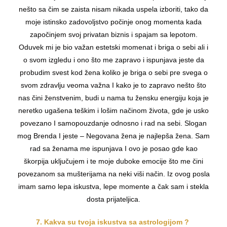
nešto sa čim se zaista nisam nikada uspela izboriti, tako da
moje istinsko zadovoljstvo počinje onog momenta kada
započinjem svoj privatan biznis i spajam sa lepotom.
Oduvek mi je bio važan estetski momenat i briga o sebi ali i
o svom izgledu i ono što me zapravo i ispunjava jeste da
probudim svest kod žena koliko je briga o sebi pre svega o
svom zdravlju veoma važna I kako je to zapravo nešto što
nas čini ženstvenim, budi u nama tu žensku energiju koja je
neretko ugašena teškim i lošim načinom života, gde je usko
povezano I samopouzdanje odnosno i rad na sebi. Slogan
mog Brenda I jeste – Negovana žena je najlepša žena. Sam
rad sa ženama me ispunjava I ovo je posao gde kao
škorpija uključujem i te moje duboke emocije što me čini
povezanom sa mušterijama na neki viši način. Iz ovog posla
imam samo lepa iskustva, lepe momente a čak sam i stekla
dosta prijateljica.
7. Kakva su tvoja iskustva sa astrologijom ?