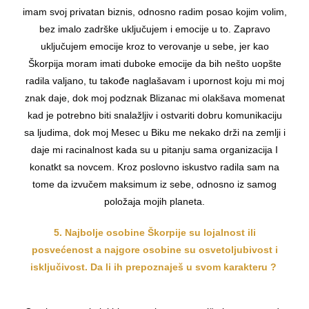
imam svoj privatan biznis, odnosno radim posao kojim volim,
bez imalo zadrške uključujem i emocije u to. Zapravo
uključujem emocije kroz to verovanje u sebe, jer kao
Škorpija moram imati duboke emocije da bih nešto uopšte
radila valjano, tu takođe naglašavam i upornost koju mi moj
znak daje, dok moj podznak Blizanac mi olakšava momenat
kad je potrebno biti snalažljiv i ostvariti dobru komunikaciju
sa ljudima, dok moj Mesec u Biku me nekako drži na zemlji i
daje mi racinalnost kada su u pitanju sama organizacija I
konatkt sa novcem. Kroz poslovno iskustvo radila sam na
tome da izvučem maksimum iz sebe, odnosno iz samog
položaja mojih planeta.
5. Najbolje osobine Škorpije su lojalnost ili
posvećenost a najgore osobine su osvetoljubivost i
isključivost. Da li ih prepoznaješ u svom karakteru ?