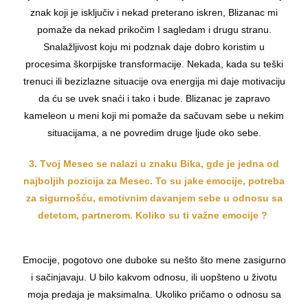
znak koji je isključiv i nekad preterano iskren, Blizanac mi
pomaže da nekad prikočim I sagledam i drugu stranu.
Snalažljivost koju mi podznak daje dobro koristim u
procesima škorpijske transformacije. Nekada, kada su teški
trenuci ili bezizlazne situacije ova energija mi daje motivaciju
da ću se uvek snaći i tako i bude. Blizanac je zapravo
kameleon u meni koji mi pomaže da sačuvam sebe u nekim
situacijama, a ne povredim druge ljude oko sebe.
3. Tvoj Mesec se nalazi u znaku Bika, gde je jedna od
najboljih pozicija za Mesec. To su jake emocije, potreba
za sigurnošću, emotivnim davanjem sebe u odnosu sa
detetom, partnerom. Koliko su ti važne emocije ?
Emocije, pogotovo one duboke su nešto što mene zasigurno
i sačinjavaju. U bilo kakvom odnosu, ili uopšteno u životu
moja predaja je maksimalna. Ukoliko pričamo o odnosu sa