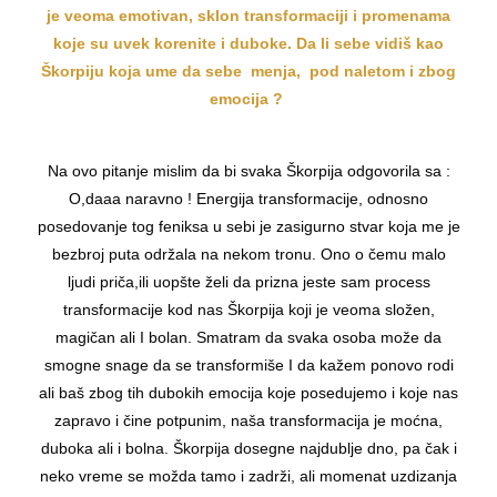
je veoma emotivan, sklon transformaciji i promenama
koje su uvek korenite i duboke. Da li sebe vidiš kao
Škorpiju koja ume da sebe menja, pod naletom i zbog
emocija ?
Na ovo pitanje mislim da bi svaka Škorpija odgovorila sa :
O,daaa naravno ! Energija transformacije, odnosno
posedovanje tog feniksa u sebi je zasigurno stvar koja me je
bezbroj puta održala na nekom tronu. Ono o čemu malo
ljudi priča,ili uopšte želi da prizna jeste sam process
transformacije kod nas Škorpija koji je veoma složen,
magičan ali I bolan. Smatram da svaka osoba može da
smogne snage da se transformiše I da kažem ponovo rodi
ali baš zbog tih dubokih emocija koje posedujemo i koje nas
zapravo i čine potpunim, naša transformacija je moćna,
duboka ali i bolna. Škorpija dosegne najdublje dno, pa čak i
neko vreme se možda tamo i zadrži, ali momenat uzdizanja