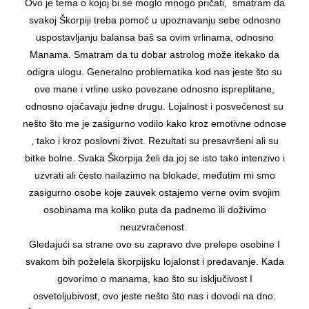
Ovo je tema o kojoj bi se moglo mnogo pričati, smatram da
svakoj Škorpiji treba pomoć u upoznavanju sebe odnosno
uspostavljanju balansa baš sa ovim vrlinama, odnosno
Manama. Smatram da tu dobar astrolog može itekako da
odigra ulogu. Generalno problematika kod nas jeste što su
ove mane i vrline usko povezane odnosno ispreplitane,
odnosno ojačavaju jedne drugu. Lojalnost i posvećenost su
nešto što me je zasigurno vodilo kako kroz emotivne odnose
, tako i kroz poslovni život. Rezultati su presavršeni ali su
bitke bolne. Svaka Škorpija želi da joj se isto tako intenzivo i
uzvrati ali često nailazimo na blokade, međutim mi smo
zasigurno osobe koje zauvek ostajemo verne ovim svojim
osobinama ma koliko puta da padnemo ili doživimo
neuzvraćenost.
Gledajući sa strane ovo su zapravo dve prelepe osobine I
svakom bih poželela škorpijsku lojalonst i predavanje. Kada
govorimo o manama, kao što su isključivost I
osvetoljubivost, ovo jeste nešto što nas i dovodi na dno.