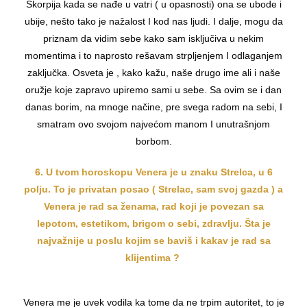
Škorpija kada se nađe u vatri ( u opasnosti) ona se ubode i
ubije, nešto tako je nažalost I kod nas ljudi. I dalje, mogu da
priznam da vidim sebe kako sam isključiva u nekim
momentima i to naprosto rešavam strpljenjem I odlaganjem
zaključka. Osveta je , kako kažu, naše drugo ime ali i naše
oružje koje zapravo upiremo sami u sebe. Sa ovim se i dan
danas borim, na mnoge načine, pre svega radom na sebi, I
smatram ovo svojom najvećom manom I unutrašnjom
borbom.
6. U tvom horoskopu Venera je u znaku Strelca, u 6
polju. To je privatan posao ( Strelac, sam svoj gazda ) a
Venera je rad sa ženama, rad koji je povezan sa
lepotom, estetikom, brigom o sebi, zdravlju. Šta je
najvažnije u poslu kojim se baviš i kakav je rad sa
klijentima ?
Venera me je uvek vodila ka tome da ne trpim autoritet, to je