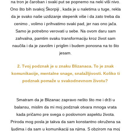
na tron je čaroban i svaki put se popnemo na neki viši nivo.
Ono što bih svakoj Škorpiji , kada je u naletima u tuge, rekla
da je svako naše uzdizanje stepenik više i da zato treba da
cenimo , volimo i prihvatimo svaki pad, jer nas ono jača.
Samo je potrebno verovati u sebe. Na ovom daru sam
zahvalna, pamtim svaku transformaciju kroz život sam
naučila i da je zavolim i priglim i budem ponosna na to što
jesam.
2. Tvoj podznak je u znaku Blizanaca. To je znak
komunikacije, mentalne snage, snalažljivosti. Koliko ti
podznak pomaže u svakodnevnom životu?
Smatram da je Blizanac zapravo nešto što me i drži u
balansu, mislim da mi moj podznak otvara mnoga vrata
kada pričamo pre svega o poslovnom aspektu života.
Priroda mog posla je takva da sam konstantno okružena sa
ljudima i da sam u komunikaciji sa njima. S obzirom na moj