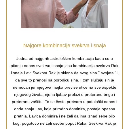
Najgore kombinacije svekrva i snaja
Jedna od najgorih astrološkim kombinacija kada su u
pitanju odnos svekrva i snaja jesu kombinacija svekrva Rak
i snaja Lav. Svekrva Rak je sklona da svog sina " svojata " i
da sve to prenosi na porodicu sina. I tom slučaju sin je
nemocan jer njegova majka previse utice na sve aspekte
njegovog života, njena ljubav prelazi u preteranu brigu i
preteranu zaštitu. To se često pretvara u patološki odnos i
onda snaja Lav, koja prirodno dominira, postaje opasna
pretnja. Lavica dominira i ne želi da ima iznad sebe bilo
kog, pogotovo ne želi osobu poput Raka. Svekrva Rak je