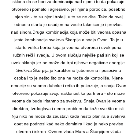
sklona da se bori za dominaciju nad njom i to da pokazuje
otvoreno i pomalo i agresivno, jer njena porodica, posebno
njen sin - to su njeni trofeji, u to se ne dira. Tako da ovaj
odnos u startu je osudjen na vecito takmicenje i prevlast
nad sinom.Druga kombinacija koja može biti veoma opasna
jeste kombinacija svekrva Škorpija a snaja Ovan. To je u
startu velika borba koja je veoma otvorena i uvek puna
ružnih reči i svadja. U ovom slučaju najviše pati sin koji se
uvek sklanja jer ne može da trpi njihove negativne energije.
Svekrva Škorpija je karakterno ljubomorna i posesivna
osoba i to je nešto što ona ne može da kontroliše. Njene
emocije su veoma duboke i retko ih pokazuje, a snaja Ovan
otvoreno pokazuje svoju naklonost ka partneru - što može
veoma da bude iritantno za svekrvu. Snaja Ovan je veoma
direktna, tvrdoglava i nema problem da kaže sve što misli.
Nju niko ne može da zaustavi kada nešto planira a svekrva
opet ne podnosi kad neko dominira i kad je neko previse
otvoren i iskren. Ovnom vlada Mars a Škorpijom vlada