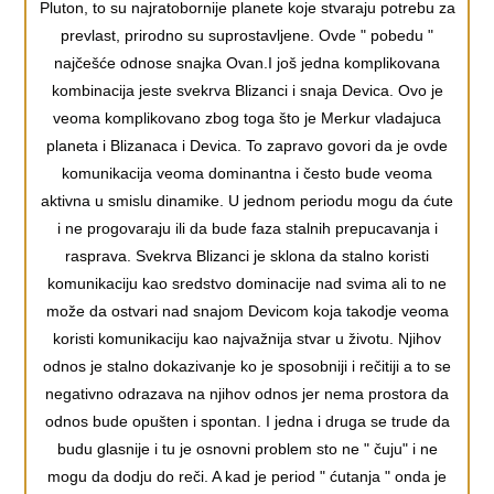
Pluton, to su najratobornije planete koje stvaraju potrebu za
prevlast, prirodno su suprostavljene. Ovde " pobedu "
najčešće odnose snajka Ovan.I još jedna komplikovana
kombinacija jeste svekrva Blizanci i snaja Devica. Ovo je
veoma komplikovano zbog toga što je Merkur vladajuca
planeta i Blizanaca i Devica. To zapravo govori da je ovde
komunikacija veoma dominantna i često bude veoma
aktivna u smislu dinamike. U jednom periodu mogu da ćute
i ne progovaraju ili da bude faza stalnih prepucavanja i
rasprava. Svekrva Blizanci je sklona da stalno koristi
komunikaciju kao sredstvo dominacije nad svima ali to ne
može da ostvari nad snajom Devicom koja takodje veoma
koristi komunikaciju kao najvažnija stvar u životu. Njihov
odnos je stalno dokazivanje ko je sposobniji i rečitiji a to se
negativno odrazava na njihov odnos jer nema prostora da
odnos bude opušten i spontan. I jedna i druga se trude da
budu glasnije i tu je osnovni problem sto ne " čuju" i ne
mogu da dodju do reči. A kad je period " ćutanja " onda je