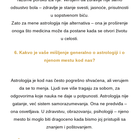
odsustvo bola – zdravlje je stanje svesti, jasnoće, prisutnosti
u sopstvenom biću.
Zato za mene astrologija nije alternativa – ona je proširenje
onoga što medicina može da postane kada se otvori životu
u celosti.
6. Kakvo je vaše mišljenje generalno o astrologiji i o
njenom mestu kod nas?
Astrologija je kod nas često pogrešno shvaćena, ali verujem
da se to menja. Ljudi sve više tragaju za sobom, za
odgovorima koje nauka ne daje u potpunosti. Astrologija nije
gatanje, već sistem samorazumevanja. Ona ne predviđa –
ona osvetljava. U zdravstvu, obrazovanju, psihologiji – njeno
mesto bi moglo biti dragoceno kada bismo joj pristupili sa
znanjem i poštovanjem.