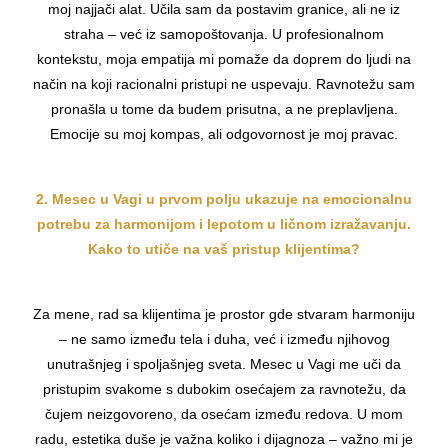
moj najjači alat. Učila sam da postavim granice, ali ne iz
straha – već iz samopoštovanja. U profesionalnom
kontekstu, moja empatija mi pomaže da doprem do ljudi na
način na koji racionalni pristupi ne uspevaju. Ravnotežu sam
pronašla u tome da budem prisutna, a ne preplavljena.
Emocije su moj kompas, ali odgovornost je moj pravac.
2. Mesec u Vagi u prvom polju ukazuje na emocionalnu
potrebu za harmonijom i lepotom u ličnom izražavanju.
Kako to utiče na vaš pristup klijentima?
Za mene, rad sa klijentima je prostor gde stvaram harmoniju
– ne samo između tela i duha, već i između njihovog
unutrašnjeg i spoljašnjeg sveta. Mesec u Vagi me uči da
pristupim svakome s dubokim osećajem za ravnotežu, da
čujem neizgovoreno, da osećam između redova. U mom
radu, estetika duše je važna koliko i dijagnoza – važno mi je