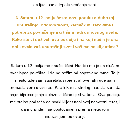
da ljudi osete lepotu vraćanja sebi.
3. Saturn u 12. polju često nosi poruku o dubokoj
unutrašnjoj odgovornosti, karmičkim izazovima i
potrebi za povlačenjem u tišinu radi duhovnog uvida.
Kako ste vi doživeli ovu poziciju i na koji način je ona
oblikovala vaš unutrašnji svet i vaš rad sa klijentima?
Saturn u 12. polju me naučio tišini. Naučio me je da slušam
svet ispod površine, i da ne bežim od sopstvene tame. To je
mesto gde sam susretala svoje strahove, ali i gde sam
pronašla veru u viši red. Kao lekar i astrolog, naučila sam da
najdublja isceljenja dolaze iz tišine i prihvatanja. Ova pozicija
me stalno podseća da svaki klijent nosi svoj nesvesni teret, i
da mu priđem sa poštovanjem prema njegovom
unutrašnjem putovanju.