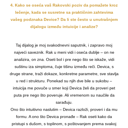
4. Kako se oseća vaš Rakovski poziv da pomažete kroz
lečenje, kada se susretne sa praktičnim zahtevima
vašeg podznaka Device? Da li ste često u unutrašnjem
dijalogu između intuicije i analize?
Taj dijalog je moj svakodnevni saputnik, i zapravo moj
najveći saveznik. Rak u meni vidi i oseća dublje – on ne
analizira, on zna. Oseti bol i pre nego što se iskaže, vidi
suštinu iza simptoma, čuje tišinu između reči. Devica, s
druge strane, traži dokaze, konkretne parametre, sve stavlja
u red i strukturu. Ponekad su njih dve bile u sukobu –
intuicija me povuče u smer koji Devica želi da proveri pet
puta pre nego što poveruje. Ali vremenom su naučile da
sarađuju.
Ono što intuitivno naslutim – Devica razloži, proveri i da mu
formu. A ono što Devica pronađe – Rak oseti kako da
pristupi s dušom, s toplinom, s poštovanjem prema svakoj