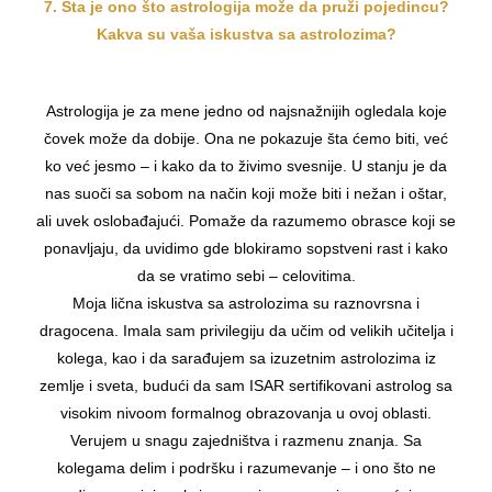
7. Šta je ono što astrologija može da pruži pojedincu?
Kakva su vaša iskustva sa astrolozima?
Astrologija je za mene jedno od najsnažnijih ogledala koje
čovek može da dobije. Ona ne pokazuje šta ćemo biti, već
ko već jesmo – i kako da to živimo svesnije. U stanju je da
nas suoči sa sobom na način koji može biti i nežan i oštar,
ali uvek oslobađajući. Pomaže da razumemo obrasce koji se
ponavljaju, da uvidimo gde blokiramo sopstveni rast i kako
da se vratimo sebi – celovitima.
Moja lična iskustva sa astrolozima su raznovrsna i
dragocena. Imala sam privilegiju da učim od velikih učitelja i
kolega, kao i da sarađujem sa izuzetnim astrolozima iz
zemlje i sveta, budući da sam ISAR sertifikovani astrolog sa
visokim nivoom formalnog obrazovanja u ovoj oblasti.
Verujem u snagu zajedništva i razmenu znanja. Sa
kolegama delim i podršku i razumevanje – i ono što ne