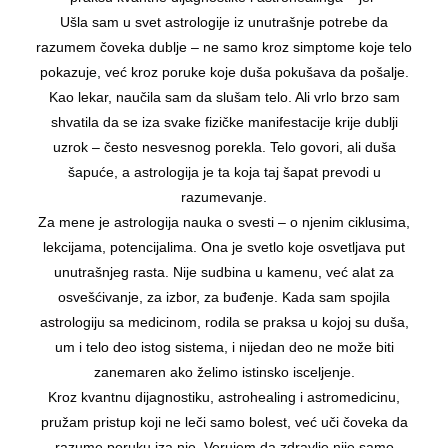
Ušla sam u svet astrologije iz unutrašnje potrebe da
razumem čoveka dublje – ne samo kroz simptome koje telo
pokazuje, već kroz poruke koje duša pokušava da pošalje.
Kao lekar, naučila sam da slušam telo. Ali vrlo brzo sam
shvatila da se iza svake fizičke manifestacije krije dublji
uzrok – često nesvesnog porekla. Telo govori, ali duša
šapuće, a astrologija je ta koja taj šapat prevodi u
razumevanje.
Za mene je astrologija nauka o svesti – o njenim ciklusima,
lekcijama, potencijalima. Ona je svetlo koje osvetljava put
unutrašnjeg rasta. Nije sudbina u kamenu, već alat za
osvešćivanje, za izbor, za buđenje. Kada sam spojila
astrologiju sa medicinom, rodila se praksa u kojoj su duša,
um i telo deo istog sistema, i nijedan deo ne može biti
zanemaren ako želimo istinsko isceljenje.
Kroz kvantnu dijagnostiku, astrohealing i astromedicinu,
pružam pristup koji ne leči samo bolest, već uči čoveka da
razume poruku iza nje. Verujem da zdravlje nije samo