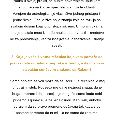
radim u svojoj praksi, sa punim poverenjem upućujem
stručnjacima koji su specijalizovani za te oblasti.
Verujem da astrologija nije vlasništvo jednog pristupa ili
jedne škole. Ona je živo polje znanja koje se razvija sa
svakom dušom koja joj pristupa iskreno. U mojim rukama,
ona je postala most između nauke i duhovnosti – sredstvo
ne za predviđanje, već za isceljivanje, osnaživanje i širenje
svesti.
8. Koja je vaša životna rečenica koja vam pomaže da
prevaziđete određene prepreke u životu, a da ima veze
sa vašim sunčevim znakom, sa Rakom?
„Samo ono što se voli može da se isceli.“ Ta rečenica je moj
unutrašnji stub. Podseća me da je nežnost snaga, da je
briga hrabrost i da je isceljenje moguće samo kada sebi
priđemo s ljubavlju, a ne kroz osudu. Kao Rak, duboko
verujem da se prave promene dešavaju tek kada srce
postane spremno da primi – a ne samo da razume.