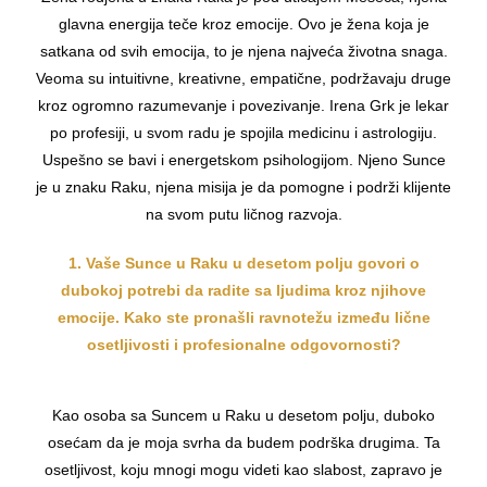
glavna energija teče kroz emocije. Ovo je žena koja je
satkana od svih emocija, to je njena najveća životna snaga.
Veoma su intuitivne, kreativne, empatične, podržavaju druge
kroz ogromno razumevanje i povezivanje. Irena Grk je lekar
po profesiji, u svom radu je spojila medicinu i astrologiju.
Uspešno se bavi i energetskom psihologijom. Njeno Sunce
je u znaku Raku, njena misija je da pomogne i podrži klijente
na svom putu ličnog razvoja.
1. Vaše Sunce u Raku u desetom polju govori o
dubokoj potrebi da radite sa ljudima kroz njihove
emocije. Kako ste pronašli ravnotežu između lične
osetljivosti i profesionalne odgovornosti?
Kao osoba sa Suncem u Raku u desetom polju, duboko
osećam da je moja svrha da budem podrška drugima. Ta
osetljivost, koju mnogi mogu videti kao slabost, zapravo je