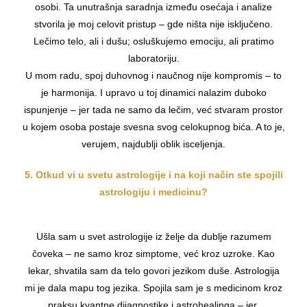
osobi. Ta unutrašnja saradnja između osećaja i analize
stvorila je moj celovit pristup – gde ništa nije isključeno.
Lečimo telo, ali i dušu; osluškujemo emociju, ali pratimo
laboratoriju.
U mom radu, spoj duhovnog i naučnog nije kompromis – to
je harmonija. I upravo u toj dinamici nalazim duboko
ispunjenje – jer tada ne samo da lečim, već stvaram prostor
u kojem osoba postaje svesna svog celokupnog bića. A to je,
verujem, najdublji oblik isceljenja.
5. Otkud vi u svetu astrologije i na koji način ste spojili
astrologiju i medicinu?
Ušla sam u svet astrologije iz želje da dublje razumem
čoveka – ne samo kroz simptome, već kroz uzroke. Kao
lekar, shvatila sam da telo govori jezikom duše. Astrologija
mi je dala mapu tog jezika. Spojila sam je s medicinom kroz
praksu kvantne dijagnostike i astrohealinga – jer