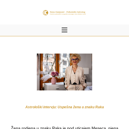
Astrološki intervju: Uspešna žena u znaku Raka
Žena rodjena u znaku Raka je pod uticajem Meseca, njena