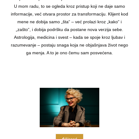
U mom radu, to se ogleda kroz pristup koji ne daje samo
informacije, već otvara prostor za transformaciju. Klijent kod
mene ne dobija samo „šta“ – već prolazi kroz „kako“ i
„zašto“, i dobija podršku da postane nova verzija sebe.
Astrologija, medicina i svest – kada se spoje kroz ljubav i
razumevanje – postaju snaga koja ne objašnjava život nego
ga menja. A to je ono čemu sam posvećena.